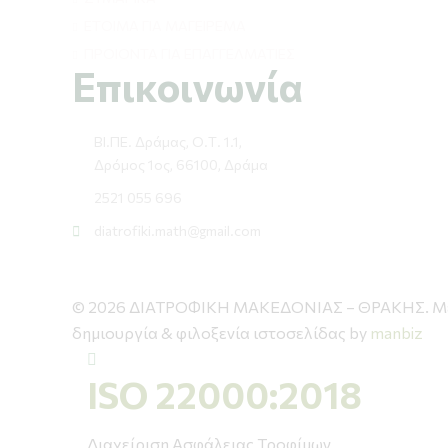
ΕΤΟΙΜΑ ΓΙΑ ΜΑΓΕΙΡΕΜΑ
ΠΡΟΙΟΝΤΑ ΓΙΑ ΕΠΑΓΓΕΛΜΑΤΙΕΣ
Επικοινωνία
ΒΙ.ΠΕ. Δράμας, Ο.Τ. 1.1,
Δρόμος 1ος, 66100, Δράμα
2521 055 696
diatrofiki.math@gmail.com
© 2026 ΔΙΑΤΡΟΦΙΚΗ ΜΑΚΕΔΟΝΙΑΣ – ΘΡΑΚΗΣ. Με τ
δημιουργία & φιλοξενία ιστοσελίδας by
manbiz
ISO 22000:2018
Διαχείριση Ασφάλειας Τροφίμων