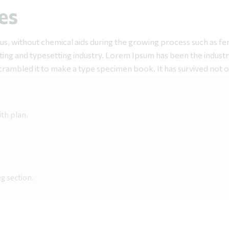
es
, without chemical aids during the growing process such as ferti
ing and typesetting industry. Lorem Ipsum has been the industr
rambled it to make a type specimen book. It has survived not on
th plan.
g section.