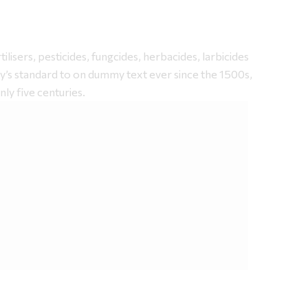
lisers, pesticides, fungcides, herbacides, larbicides
y’s standard to on dummy text ever since the 1500s,
ly five centuries.