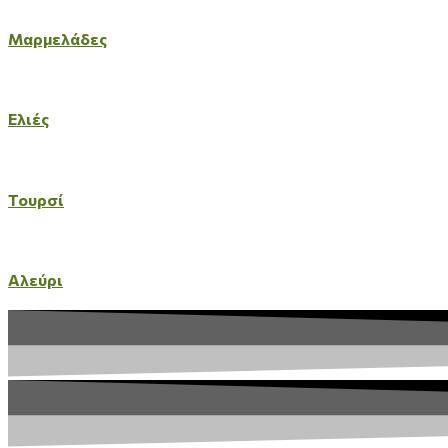
Μαρμελάδες
Ελιές
Τουρσί
Αλεύρι