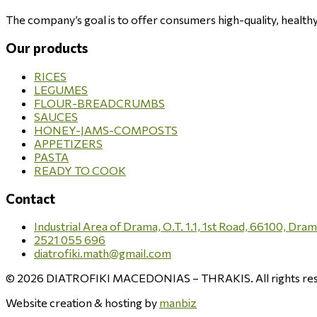
The company’s goal is to offer consumers high-quality, health
Our products
RICES
LEGUMES
FLOUR-BREADCRUMBS
SAUCES
HONEY-JAMS-COMPOSTS
APPETIZERS
PASTA
READY TO COOK
Contact
Industrial Area of Drama, O.T. 1.1, 1st Road, 66100, Dra
2521 055 696
diatrofiki.math@gmail.com
© 2026 DIATROFIKI MACEDONIAS – THRAKIS. All rights res
Website creation & hosting by
manbiz