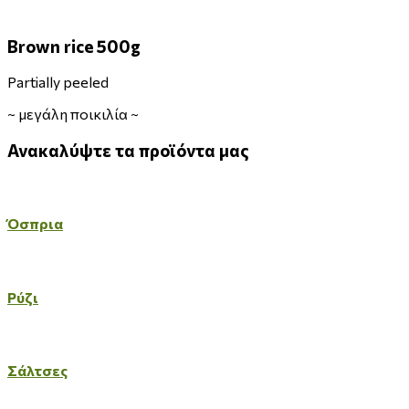
Brown rice 500g
Partially peeled
~
μεγάλη ποικιλία
~
Ανακαλύψτε
τα
προϊόντα
μας
Όσπρια
Ρύζι
Σάλτσες