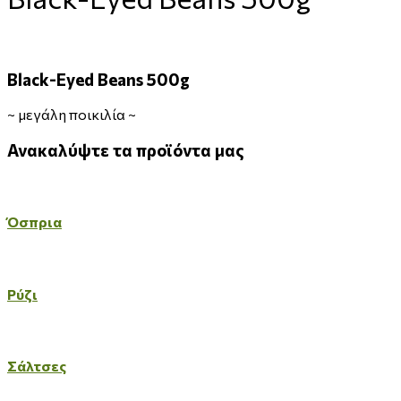
Black-Eyed Beans 500g
~
μεγάλη ποικιλία
~
Ανακαλύψτε
τα
προϊόντα
μας
Όσπρια
Ρύζι
Σάλτσες