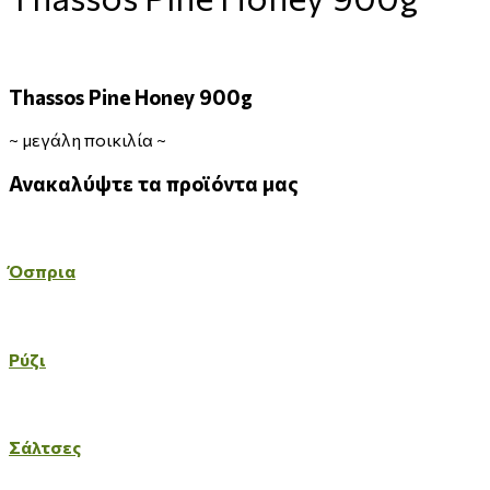
Thassos Pine Honey 900g
~
μεγάλη ποικιλία
~
Ανακαλύψτε
τα
προϊόντα
μας
Όσπρια
Ρύζι
Σάλτσες