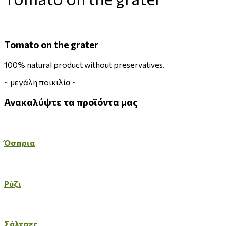
Tomato on the grater
100% natural product without preservatives.
~
μεγάλη ποικιλία
~
Ανακαλύψτε
τα
προϊόντα
μας
Όσπρια
Ρύζι
Σάλτσες