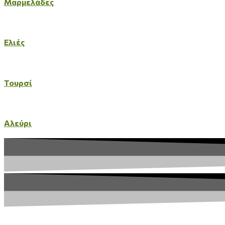
Μαρμελάδες
Ελιές
Τουρσί
Αλεύρι