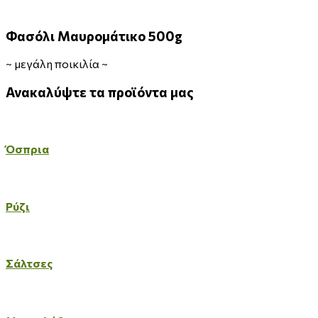
Φασόλι Μαυρομάτικο 500g
~
μεγάλη ποικιλία
~
Ανακαλύψτε
τα
προϊόντα
μας
Όσπρια
Ρύζι
Σάλτσες