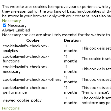
This website uses cookies to improve your experience while y
they are essential for the working of basic functionalities of 
be stored in your browser only with your consent. You also h
Necessary
Necessary
Always Enabled
Necessary cookies are absolutely essential for the website to 
Cookie
Duration
cookielawinfo-checkbox-
11
This cookie is se
analytics
months
cookielawinfo-checkbox-
11
The cookie is se
functional
months
cookielawinfo-checkbox-
11
This cookie is s
necessary
months
11
cookielawinfo-checkbox-others
This cookie is s
months
cookielawinfo-checkbox-
11
This cookie is s
performance
months
"Performance".
11
The cookie is se
viewed_cookie_policy
months
not store any pe
Functional