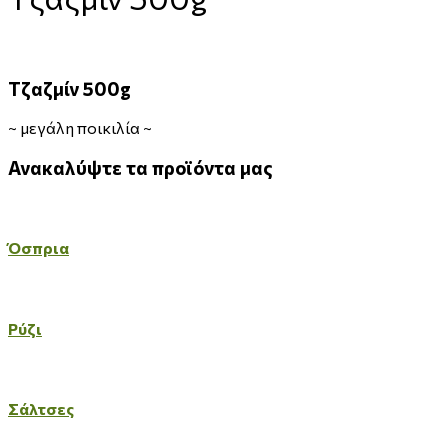
Τζαζμίν 500g
~
μεγάλη ποικιλία
~
Ανακαλύψτε
τα
προϊόντα
μας
Όσπρια
Ρύζι
Σάλτσες